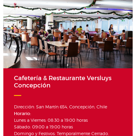
Cafetería & Restaurante Versluys
Concepción
Dirección: San Martín 654, Concepción, Chile
Horario:
Lunes a Viernes: 08:30 a 19:00 horas
Sábado: 09:00 a 19:00 horas
Domingo y Festivos: Temporalmente Cerrado.