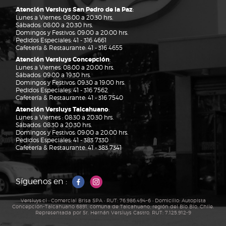
Atención Versluys San Pedro de la Paz
:
Lunes a Viernes: 08:00 a 20:30 hrs.
Sábados: 08:00 a 20:30 hrs.
Domingos y Festivos: 09:00 a 20:00 hrs.
Pedidos Especiales:
41 - 316 4661
Cafetería & Restaurante:
41 - 316 4655
Atención Versluys Concepción
:
Lunes a Viernes: 08:00 a 20:00 hrs.
Sábados: 09:00 a 19:30 hrs.
Domingos y Festivos: 09:30 a 19:00 hrs.
Pedidos Especiales:
41 - 316 7562
Cafetería & Restaurante:
41 - 316 7540
Atención Versluys Talcahuano
:
Lunes a Viernes : 08:30 a 20:30 hrs.
Sábados: 08:30 a 20:30 hrs.
Domingos y Festivos: 09:00 a 20:00 hrs.
Pedidos Especiales:
41 - 383 7330
Cafetería & Restaurante:
41 - 383 7341
Síguenos en :
Versluys.cl • Comercial Brisa SPA • RUT: 76.986.494-6 • Domicilio: Autopista
Concepción-Talcahuano 6891, comuna de Talcahuano, región del Bío Bío, Chile.
Representada por Sr. Hernán Versluys Castro, RUT: 7.125.912-9