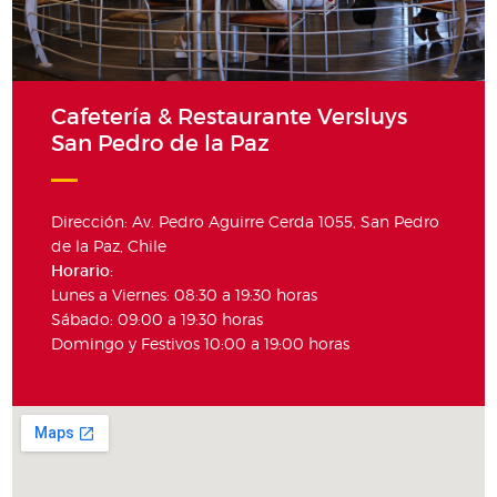
Cafetería & Restaurante Versluys
San Pedro de la Paz
Dirección: Av. Pedro Aguirre Cerda 1055, San Pedro
de la Paz, Chile
Horario:
Lunes a Viernes: 08:30 a 19:30 horas
Sábado: 09:00 a 19:30 horas
Domingo y Festivos 10:00 a 19:00 horas