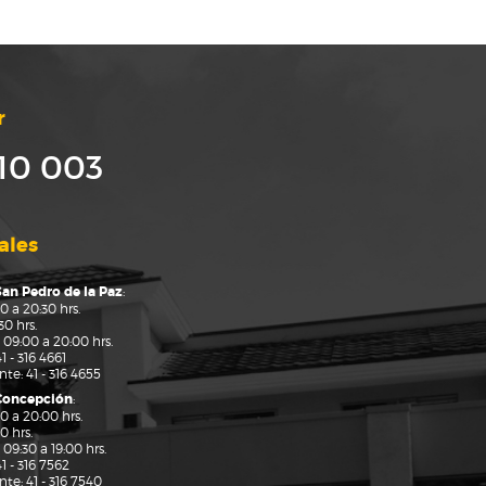
r
10 003
ales
San Pedro de la Paz
:
0 a 20:30 hrs.
0 hrs.
 09:00 a 20:00 hrs.
41 - 316 4661
ante:
41 - 316 4655
 Concepción
:
0 a 20:00 hrs.
0 hrs.
09:30 a 19:00 hrs.
41 - 316 7562
ante:
41 - 316 7540