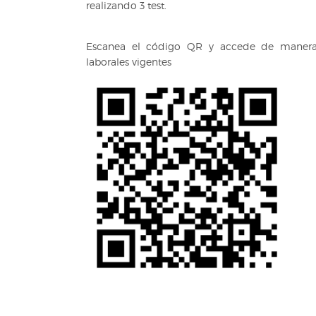
realizando 3 test.
Escanea el código QR y accede de manera 
laborales vigentes