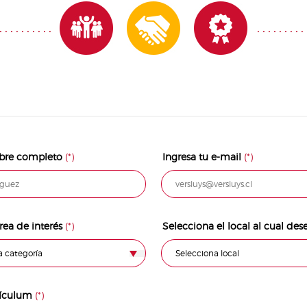
mbre completo
(*)
Ingresa tu e-mail
(*)
rea de interés
(*)
Selecciona el local al cual des
a categoría
Selecciona local
rículum
(*)