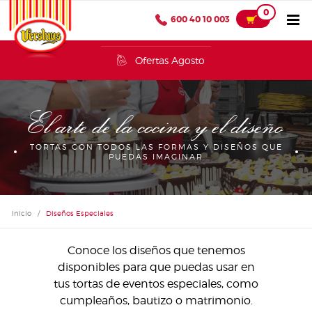
0
600 40 10 003
Ofertas Agosto
El arte de la cocina y el diseño
TORTAS CON TODOS LAS FORMAS Y DISEÑOS QUE
PUEDAS IMAGINAR
Inicio
/
Diseños Especiales
Conoce los diseños que tenemos
disponibles para que puedas usar en
tus tortas de eventos especiales, como
cumpleaños, bautizo o matrimonio.