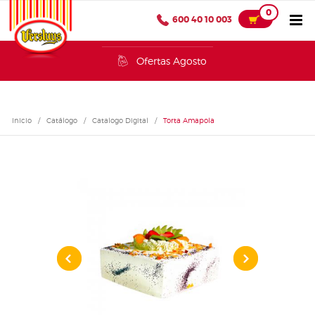
0
600 40 10 003
Ofertas Agosto
Inicio
/
Catálogo
/
Catalogo Digital
/
Torta Amapola