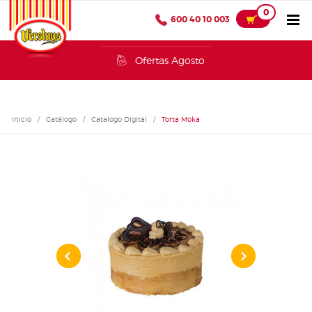
0
600 40 10 003
Ofertas Agosto
Inicio
/
Catálogo
/
Catalogo Digital
/
Torta Moka